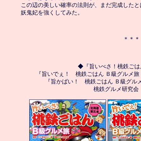
　この辺の美しい確率の法則が、まだ完成したとは
　妖鬼妃を強くしてみた。

　＊＊＊
◆『旨いべさ！桃鉄ごは
『旨いでぇ！　桃鉄ごはん Ｂ級グルメ旅
『旨かばい！　桃鉄ごはん Ｂ級グル