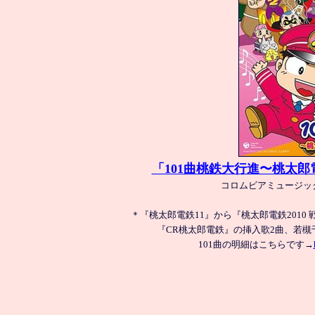
「101曲桃鉄大行進〜桃太
コロムビアミュージック
＊『桃太郎電鉄11』から『桃太郎電鉄2010
『CR桃太郎電鉄』の挿入歌2曲、若槻
101曲の明細はこちらです→