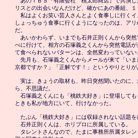
　あのＴＢＳ『有限会社　桃太郎商店』で共演した
リスとの出会いなんだけど、確かにあの番組、１０
　私はよくお笑い芸人さんとよく食事しに行くイ
しょっちゅう食事に行くようになったのは、アリt
だ。

　あいかわらず、いまでも石井正則くんから突然
べに行けて、相方の石塚義之くんから突然電話が
て食べられないパターンは、全然変わっていない。
　先月も、石塚義之くんからメールが来て「いま
京都ですか？」「正解です！」というやりとりがあ
　実は、きょうの取材も、昨日突然聞いたのに、
ら、不思議だ。

　石塚義之くんにも「桃鉄大好き」に登場しても
ときも私が地方にいて、行けなかった。

　たぶん「桃鉄大好き」には収録されない話題をひ
　石井正則くんは、ホリプロに所属している。

　タレントさんなので、たまに事務所所属タレン