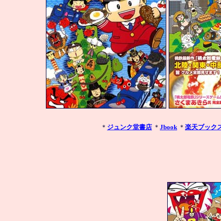
＊
ジュンク堂書店
 ＊
Jbook
 ＊
楽天ブック