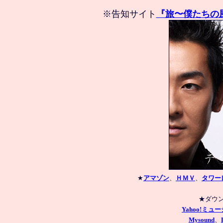
※告知サイト
『旅〜僕たちの
★
アマゾン
、
ＨＭＶ
、
タワー
Yahoo!ミュ
Mysound
、