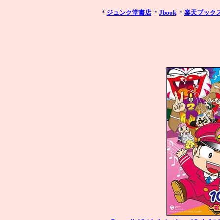
＊
ジュンク堂書店
 ＊
Jbook
 ＊
楽天ブック