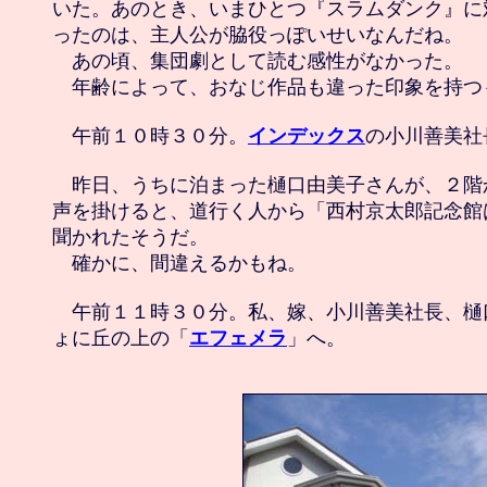
いた。あのとき、いまひとつ『スラムダンク』に
ったのは、主人公が脇役っぽいせいなんだね。

　あの頃、集団劇として読む感性がなかった。

　年齢によって、おなじ作品も違った印象を持つも
　午前１０時３０分。
インデックス
の小川善美社
　昨日、うちに泊まった樋口由美子さんが、２階
声を掛けると、道行く人から「西村京太郎記念館
聞かれたそうだ。

　確かに、間違えるかもね。

　午前１１時３０分。私、嫁、小川善美社長、樋
ょに丘の上の「
エフェメラ