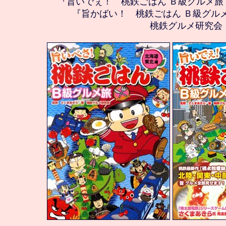
『旨いでぇ！　桃鉄ごはん Ｂ級グルメ旅
『旨かばい！　桃鉄ごはん Ｂ級グル