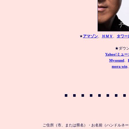
★
アマゾン
、
ＨＭＶ
、
タワー
Yahoo!ミュ
Mysound
、
mora win
ご住所（市、または県名）・お名前（ハンドルネー