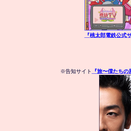
『桃太郎電鉄公式サ
※告知サイト
『旅〜僕たちの