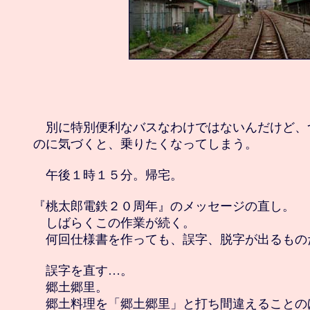
　別に特別便利なバスなわけではないんだけど、
のに気づくと、乗りたくなってしまう。

　午後１時１５分。帰宅。

『桃太郎電鉄２０周年』のメッセージの直し。

　しばらくこの作業が続く。

　何回仕様書を作っても、誤字、脱字が出るものだ
　誤字を直す…。

　郷土郷里。

　郷土料理を「郷土郷里」と打ち間違えることの