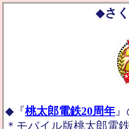
◆
さく
◆『
桃太郎電鉄20周年
』
＊モバイル版桃太郎電鉄（i-