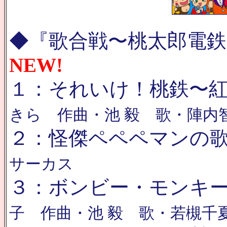
◆『歌合戦〜桃太郎電鉄
NEW!
１：それいけ！桃鉄〜
きら 作曲・池 毅 歌・陣内
２：怪傑ペペペマンの
サーカス
３：ボンビー・モンキ
子 作曲・池 毅 歌・若槻千