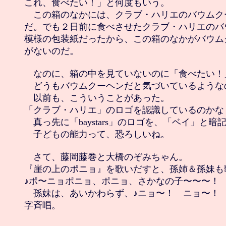
これ、食べたい！」と何度もいう。

　この箱のなかには、クラブ・ハリエのバウムク
だ。でも２日前に食べさせたクラブ・ハリエのバ
模様の包装紙だったから、この箱のなかがバウム
がないのだ。

　なのに、箱の中を見ていないのに「食べたい！
　どうもバウムクーヘンだと気づいているようなの
　以前も、こういうことがあった。

「クラブ・ハリエ」のロゴを認識しているのかな？
　真っ先に「baystars」のロゴを、「ベイ」と暗
　子どもの能力って、恐ろしいね。

　さて、藤岡藤巻と大橋のぞみちゃん。

『崖の上のポニョ』を歌いだすと、孫姉＆孫妹も歌
♪ポ〜ニョポニョ、ポニョ、さかなの子〜〜〜！

　孫妹は、あいかわらず、♪ニョ〜！　ニョ〜！　