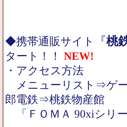
『
桃
◆携帯通販サイト
タート！！
NEW!
・アクセス方法
メニューリスト⇒ゲー
郎電鉄⇒桃鉄物産館
「ＦＯＭＡ 90xiシリ