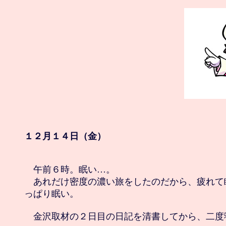
１２月１４日（金）
　午前６時。眠い…。

　あれだけ密度の濃い旅をしたのだから、疲れて
っぱり眠い。

　金沢取材の２日目の日記を清書してから、二度寝