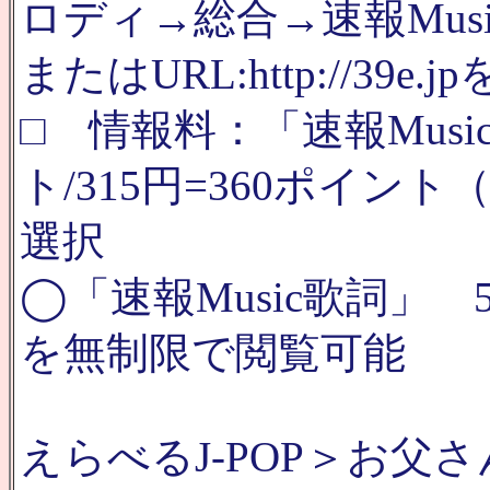
ロディ→総合→速報Mus
またはURL:http://39e.j
□ 情報料：「速報Musi
ト/315円=360ポイン
選択
◯「速報Music歌詞」 5
を無制限で閲覧可能
えらべるJ-POP＞お父さ