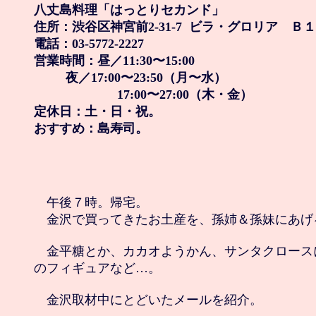
八丈島料理「はっとりセカンド」

住所：渋谷区神宮前2-31-7  ビラ・グロリア　Ｂ１
電話：03-5772-2227

営業時間：昼／11:30〜15:00

         夜／17:00〜23:50（月〜水）

　　　　　　  17:00〜27:00（木・金）

定休日：土・日・祝。

おすすめ：島寿司。
　午後７時。帰宅。

　金沢で買ってきたお土産を、孫姉＆孫妹にあげる
　金平糖とか、カカオようかん、サンタクロース
のフィギュアなど…。

　金沢取材中にとどいたメールを紹介。
