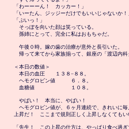
「わーーーん！　カッカー！」

「いーたん、ジッジーだけでもいいじゃないか！」
「ぷいっ！」

　そっぽを向いた顔は笑っている。

　孫姉にとって、完全に私はおもちゃだ。

　午後０時。嫁の歯の治療が意外と長引いた。

　帰って来てから家族揃って、銀座の「渡辺内科
＜本日の数値＞

　本日の血圧　　１３８−８８。

　ヘモグロビン値　　　６．８。

　血糖値　　　　　　　１０８。

　やばい！　本当に、やばい！

　ヘモグロビン値が、６ヶ月連続で、きれいに毎
上昇だ！　ここまで規則正しく上昇しなくてもい
「先生！　この上昇の仕方は、やっぱり食べ過ぎで