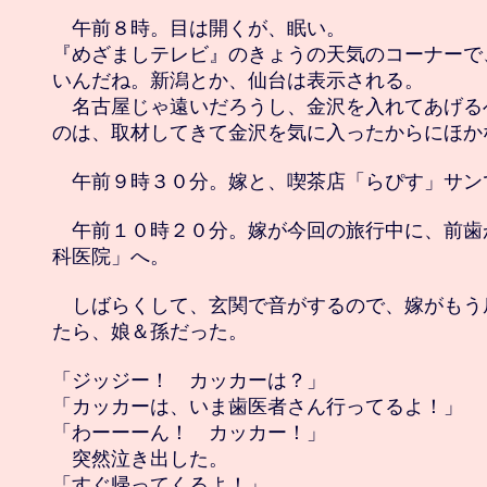
　午前８時。目は開くが、眠い。

『めざましテレビ』のきょうの天気のコーナーで
いんだね。新潟とか、仙台は表示される。

　名古屋じゃ遠いだろうし、金沢を入れてあげる
のは、取材してきて金沢を気に入ったからにほかな
　午前９時３０分。嫁と、喫茶店「らぴす」サン
　午前１０時２０分。嫁が今回の旅行中に、前歯
科医院」へ。

　しばらくして、玄関で音がするので、嫁がもう
たら、娘＆孫だった。

「ジッジー！　カッカーは？」

「カッカーは、いま歯医者さん行ってるよ！」

「わーーーん！　カッカー！」

　突然泣き出した。

「すぐ帰ってくるよ！」
