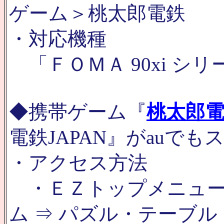
ゲーム＞桃太郎電鉄
・対応機種
「ＦＯＭＡ 90xi シリ
◆携帯ゲーム『
桃太郎電
電鉄JAPAN』がauでも
・アクセス方法
・ＥＺトップメニュー 
ム ⇒ パズル・テーブル