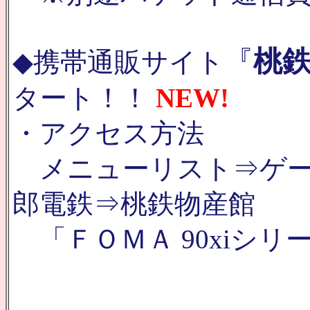
『
桃
◆携帯通販サイト
タート！！
NEW!
・アクセス方法
メニューリスト⇒ゲー
郎電鉄⇒桃鉄物産館
「ＦＯＭＡ 90xiシリ