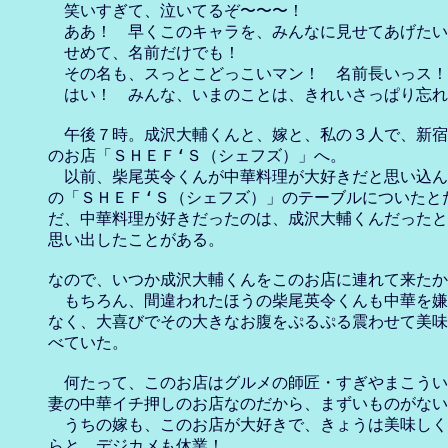
　笑いすぎて、泣いてるぞ〜〜〜！

　ああ！　早くこのキャラを、みんなに見せてあげたい
　せめて、名前だけでも！

　その名も、スっとこどっこいマン！　名前長いっス！

　はい！　みんな、いまのことは、きれいさっぱり忘れ
　午後７時。成沢大輔くんと、嫁と、私の３人で、新宿
のお店「ＳＨＥＦ‘Ｓ（シェフズ）」へ。

　以前、柴尾英令くんが中華料理が大好きだと思い込ん
の「ＳＨＥＦ‘Ｓ（シェフズ）」のテーブルについたとた
だ、中華料理が好きだったのは、成沢大輔くんだったと
思い出したことがある。

なので、いつか成沢大輔くんをこのお店に連れて来たか
　もちろん、間違われたほうの柴尾英令くんも中華を嫌
なく、大喜びでその大きなお腹をぷるぷる震わせて美味
べていた。

　何たって、このお店はグルメの師匠・すぎやまこうい
妻の中華イチ押しのお店なのだから、まずいものがない
　うちの嫁も、このお店が大好きで、きょうは美味しく
らと、デジカメも休業！
