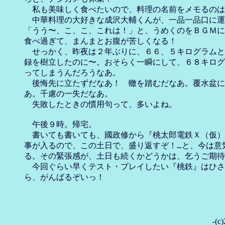
　私も美味しく食べたいので、料理の名前をメモるのは
　中華料理の大好きな成沢大輔くんが、一品一品口に運
「うう〜、こ、こ、これは！」と、うめくのをＢＧＭに
食べ過ぎて、まんまとお腹が苦しくなる！

　せっかく、昨夜は２年ぶりに、６６、５キログラムと
録を樹立したのに〜。おそらく一瞬にして、６８キログ
ってしまうんだろうなあ。　

　後悔先に立たずだなあ！　轍を踏むだなあ。覆水盆に
あ。千慮の一失だなあ。

　失敗したときの慣用句って、多いよね。

　午後９時。帰宅。

　書いても書いても、國政修から『桃太郎電鉄Ｘ（仮）
事が入るので、この土日で、盛り返すぞ！…と、今は意気
る。その緊張感が、土日も続くかどうかは、乞うご期待
　今回ぐらい早くテスト・プレイしたい『桃鉄』はひさ
-(